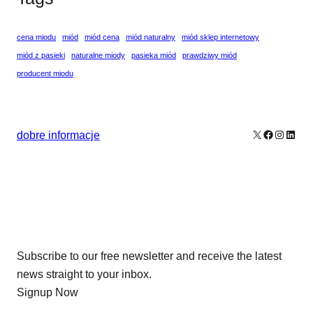
cena miodu
miód
miód cena
miód naturalny
miód sklep internetowy
miód z pasieki
naturalne miody
pasieka miód
prawdziwy miód
producent miodu
X
Facebook
Instagr
Linke
dobre informacje
Our Newsletters
Subscribe to our free newsletter and receive the latest
news straight to your inbox.
Signup Now
News