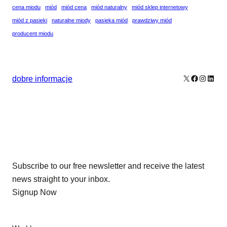
cena miodu
miód
miód cena
miód naturalny
miód sklep internetowy
miód z pasieki
naturalne miody
pasieka miód
prawdziwy miód
producent miodu
X
Facebook
Instagr
Linke
dobre informacje
Our Newsletters
Subscribe to our free newsletter and receive the latest
news straight to your inbox.
Signup Now
News