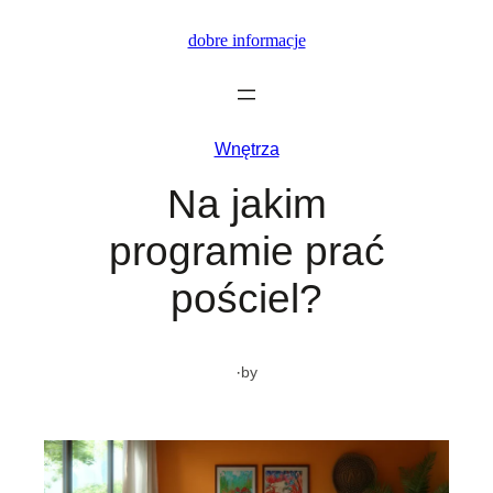
Przejdź
dobre informacje
do
treści
Wnętrza
Na jakim
programie prać
pościel?
·
by