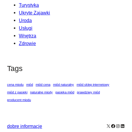
Turystyka
Ukryte Zajawki
Uroda
Usługi
Wnętrza
Zdrowie
Tags
cena miodu
miód
miód cena
miód naturalny
miód sklep internetowy
miód z pasieki
naturalne miody
pasieka miód
prawdziwy miód
producent miodu
X
Facebook
Instagr
Linke
dobre informacje