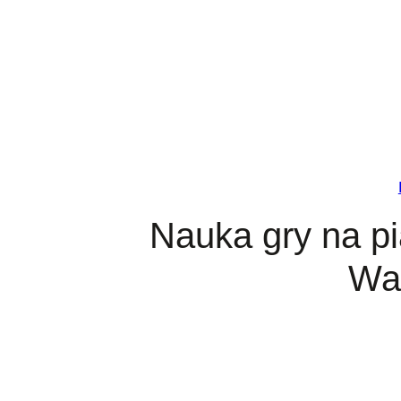
Przejdź
do
treści
Nauka gry na pi
Wa