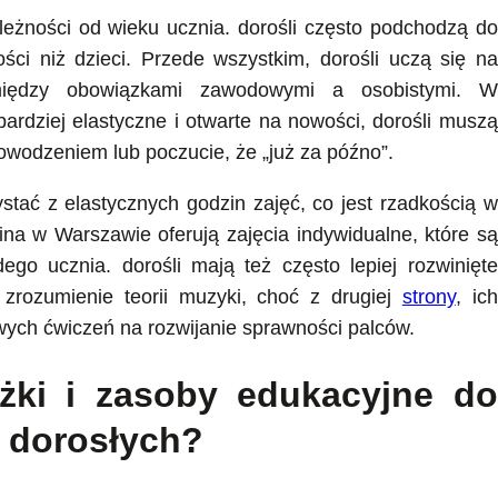
ależności od wieku ucznia. dorośli często podchodzą do
ci niż dzieci. Przede wszystkim, dorośli uczą się na
między obowiązkami zawodowymi a osobistymi. W
bardziej elastyczne i otwarte na nowości, dorośli muszą
owodzeniem lub poczucie, że „już za późno”.
ystać z elastycznych godzin zajęć, co jest rzadkością w
ina w Warszawie oferują zajęcia indywidualne, które są
go ucznia. dorośli mają też często lepiej rozwinięte
 zrozumienie teorii muzyki, choć z drugiej
strony
, ich
ch ćwiczeń na rozwijanie sprawności palców.
ążki i zasoby edukacyjne do
a dorosłych?