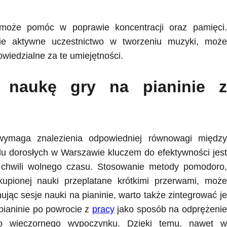
 może pomóc w poprawie koncentracji oraz pamięci.
ie aktywne uczestnictwo w tworzeniu muzyki, może
iedzialne za te umiejętności.
ć naukę gry na pianinie z
 wymaga znalezienia odpowiedniej równowagi między
lu dorosłych w Warszawie kluczem do efektywności jest
j chwili wolnego czasu. Stosowanie metody pomodoro,
kupionej nauki przeplatane krótkimi przerwami, może
jąc sesje nauki na pianinie, warto także zintegrować je
 pianinie po powrocie z
pracy
jako sposób na odprężenie
o wieczornego wypoczynku. Dzięki temu, nawet w