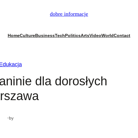
dobre informacje
Home
Culture
Business
Tech
Politics
Arts
Video
World
Contact
Edukacja
aninie dla dorosłych
rszawa
·
by