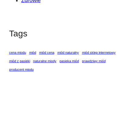
Zdrowie
Tags
cena miodu
miód
miód cena
miód naturalny
miód sklep internetowy
miód z pasieki
naturalne miody
pasieka miód
prawdziwy miód
producent miodu