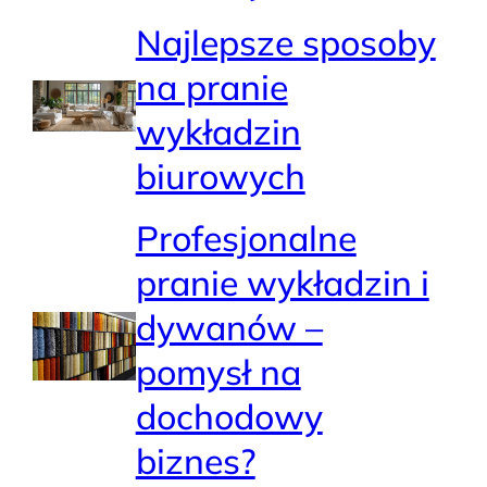
Najlepsze sposoby
na pranie
wykładzin
biurowych
Profesjonalne
pranie wykładzin i
dywanów –
pomysł na
dochodowy
biznes?