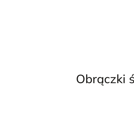
Przejdź
do
treści
Obrączki 