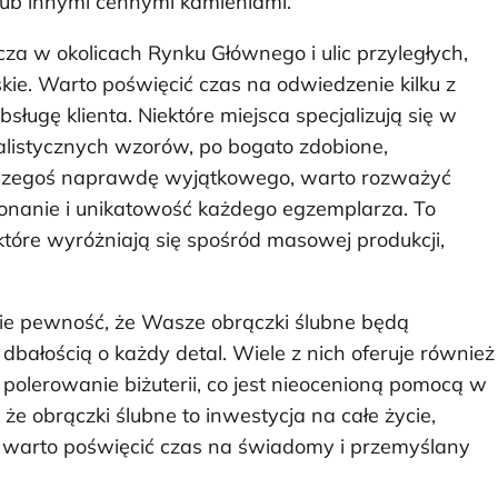
lub innymi cennymi kamieniami.
za w okolicach Rynku Głównego i ulic przyległych,
skie. Warto poświęcić czas na odwiedzenie kilku z
sługę klienta. Niektóre miejsca specjalizują się w
alistycznych wzorów, po bogato zdobione,
h czegoś naprawdę wyjątkowego, warto rozważyć
konanie i unikatowość każdego egzemplarza. To
które wyróżniają się spośród masowej produkcji,
cie pewność, że Wasze obrączki ślubne będą
dbałością o każdy detal. Wiele z nich oferuje również
 polerowanie biżuterii, co jest nieocenioną pomocą w
 że obrączki ślubne to inwestycja na całe życie,
o warto poświęcić czas na świadomy i przemyślany