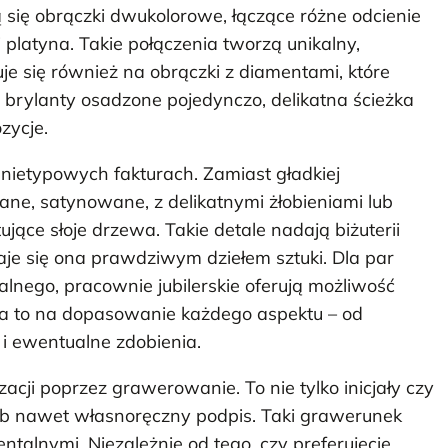
ą się obrączki dwukolorowe, łączące różne odcienie
 i platyna. Takie połączenia tworzą unikalny,
je się również na obrączki z diamentami, które
e brylanty osadzone pojedynczo, delikatna ścieżka
zycje.
nietypowych fakturach. Zamiast gładkiej
e, satynowane, z delikatnymi żłobieniami lub
ujące słoje drzewa. Takie detale nadają biżuterii
aje się ona prawdziwym dziełem sztuki. Dla par
nego, pracownie jubilerskie oferują możliwość
a to na dopasowanie każdego aspektu – od
e i ewentualne zdobienia.
cji poprzez grawerowanie. To nie tylko inicjały czy
 lub nawet własnoręczny podpis. Taki grawerunek
ntalnymi. Niezależnie od tego, czy preferujecie