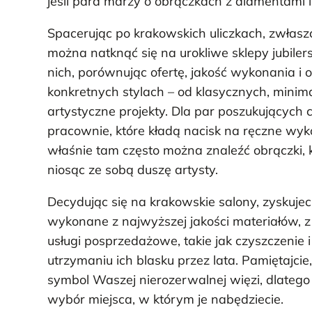
jeśli para marzy o obrączkach z diamentami 
Spacerując po krakowskich uliczkach, zwłaszc
można natknąć się na urokliwe sklepy jubiler
nich, porównując ofertę, jakość wykonania i ob
konkretnych stylach – od klasycznych, minim
artystyczne projekty. Dla par poszukującyc
pracownie, które kładą nacisk na ręczne wy
właśnie tam często można znaleźć obrączki, 
niosąc ze sobą duszę artysty.
Decydując się na krakowskie salony, zyskuje
wykonane z najwyższej jakości materiałów, z 
usługi posprzedażowe, takie jak czyszczenie i
utrzymaniu ich blasku przez lata. Pamiętajcie,
symbol Waszej nierozerwalnej więzi, dlateg
wybór miejsca, w którym je nabędziecie.