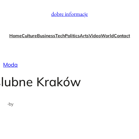
dobre informacje
Home
Culture
Business
Tech
Politics
Arts
Video
World
Contact
Moda
ślubne Kraków
·
by