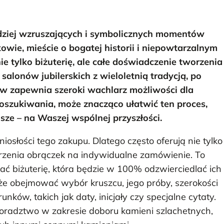
rdziej wzruszających i symbolicznych momentów
wie, mieście o bogatej historii i niepowtarzalnym
nie tylko biżuterię, ale całe doświadczenie tworzenia
lonów jubilerskich z wieloletnią tradycją, po
w zapewnia szeroki wachlarz możliwości dla
poszukiwania, może znacząco ułatwić ten proces,
sze – na Waszej wspólnej przyszłości.
iosłości tego zakupu. Dlatego często oferują nie tylko
orzenia obrączek na indywidualne zamówienie. To
ć biżuterię, która będzie w 100% odzwierciedlać ich
oże obejmować wybór kruszcu, jego próby, szerokości
ków, takich jak daty, inicjały czy specjalne cytaty.
radztwo w zakresie doboru kamieni szlachetnych,