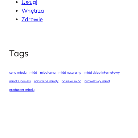
Usługi
Wnętrza
Zdrowie
Tags
cena miodu
miód
miód cena
miód naturalny
miód sklep internetowy
miód z pasieki
naturalne miody
pasieka miód
prawdziwy miód
producent miodu