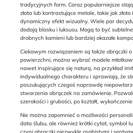
tradycyjnych form. Coraz popularniejsze staj
złota lub kontrastujące metale, takie jak złoto
dynamiczny efekt wizualny. Wiele par decydu
dodają blasku i luksusu. Mogą to być subteln
drobnych kamieni lub bardziej okazałe kompo
Ciekawym rozwiązaniem są także obrączki o 
powierzchni, można wybrać modele młotkowan
nawet inspirujące się naturą, na przykład imit
indywidualnego charakteru i sprawiają, że st
poszukujących czegoś naprawdę niepowtarzal
stworzenia obrączek na zamówienie. Pozwal
szerokości i grubości, po kształt, wykończeni
Nie można zapomnieć o możliwości personaliza
data ślubu, ale również krótki cytat, symbol
czyni obrączki niezwykle osobistymi i sentyme