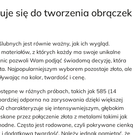
uje się do tworzenia obrączek
lubnych jest równie ważny, jak ich wygląd.
z materiałów, z których każdy ma swoje unikalne
óżnic pozwoli Wam podjąć świadomą decyzję, która
ta. Najpopularniejszym wyborem pozostaje złoto, ale
ływając na kolor, twardość i cenę.
dostępne w różnych próbach, takich jak 585 (14
 bardziej odporna na zarysowania dzięki większej
0 charakteryzuje się intensywniejszym, głębokim
uzyskane przez połączenie złota z metalami takimi jak
o modne. Często jest rodowane, czyli pokrywane cienką
 i dodatkową twardość. Należy jednak pamiętać, że