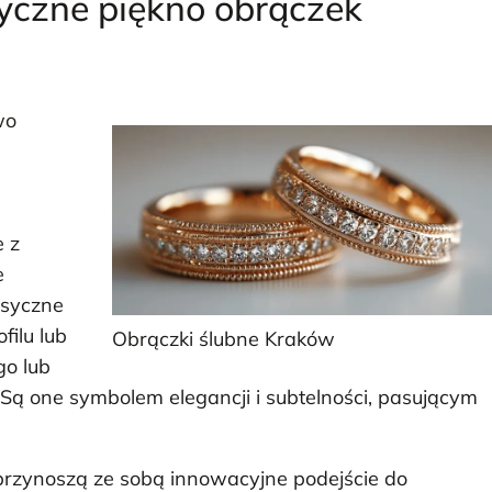
yczne piękno obrączek
wo
 z
e
asyczne
filu lub
Obrączki ślubne Kraków
go lub
Są one symbolem elegancji i subtelności, pasującym
przynoszą ze sobą innowacyjne podejście do