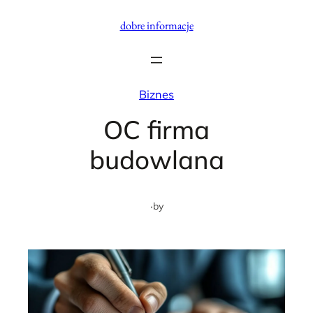
Przejdź
dobre informacje
do
treści
Biznes
OC firma
budowlana
·
by