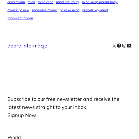
cena miodu
miód
miód cena
miód naturalny
miód sklep internetowy
miód z pasieki
naturalne miody
pasieka miód
prawdziwy miód
producent miodu
X
Facebook
Instag
Linke
dobre informacje
Our Newsletters
Subscribe to our free newsletter and receive the
latest news straight to your inbox.
Signup Now
News
World