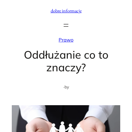
Przejdź
dobre informacje
do
treści
Prawo
Oddłużanie co to
znaczy?
·
by