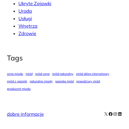
Ukryte Zajawki
Uroda
Usługi
Wnętrza
Zdrowie
Tags
cena miodu
miód
miód cena
miód naturalny
miód sklep internetowy
miód z pasieki
naturalne miody
pasieka miód
prawdziwy miód
producent miodu
X
Facebook
Instag
Linke
dobre informacje