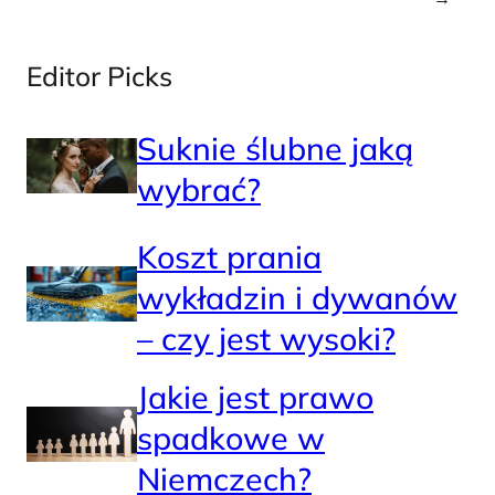
Editor Picks
Suknie ślubne jaką
wybrać?
Koszt prania
wykładzin i dywanów
– czy jest wysoki?
Jakie jest prawo
spadkowe w
Niemczech?