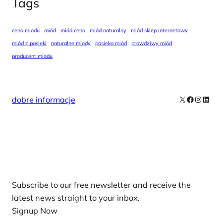
Tags
cena miodu
miód
miód cena
miód naturalny
miód sklep internetowy
miód z pasieki
naturalne miody
pasieka miód
prawdziwy miód
producent miodu
X
Facebook
Instag
Linke
dobre informacje
Our Newsletters
Subscribe to our free newsletter and receive the
latest news straight to your inbox.
Signup Now