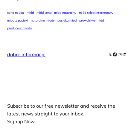
cena miodu
miód
miód cena
miód naturalny
miód sklep internetowy
miód z pasieki
naturalne miody
pasieka miód
prawdziwy miód
producent miodu
X
Facebook
Instag
Linke
dobre informacje
Our Newsletters
Subscribe to our free newsletter and receive the
latest news straight to your inbox.
Signup Now
News