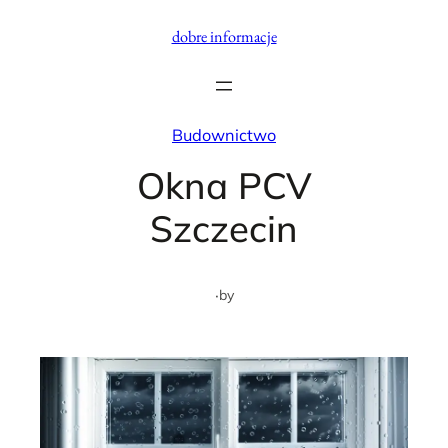
Przejdź
dobre informacje
do
treści
Budownictwo
Okna PCV
Szczecin
·
by