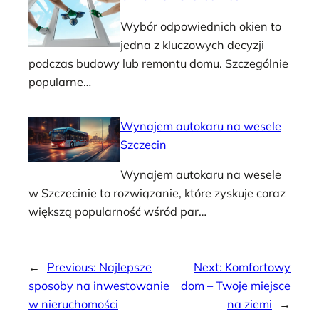
Wybór odpowiednich okien to
jedna z kluczowych decyzji
podczas budowy lub remontu domu. Szczególnie
popularne…
Wynajem autokaru na wesele
Szczecin
Wynajem autokaru na wesele
w Szczecinie to rozwiązanie, które zyskuje coraz
większą popularność wśród par…
←
Previous:
Najlepsze
Next:
Komfortowy
sposoby na inwestowanie
dom – Twoje miejsce
w nieruchomości
na ziemi
→