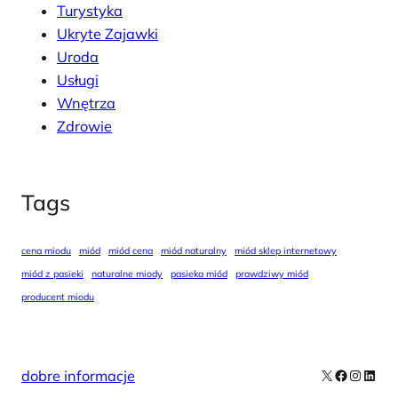
Turystyka
Ukryte Zajawki
Uroda
Usługi
Wnętrza
Zdrowie
Tags
cena miodu
miód
miód cena
miód naturalny
miód sklep internetowy
miód z pasieki
naturalne miody
pasieka miód
prawdziwy miód
producent miodu
X
Facebook
Instag
Linke
dobre informacje