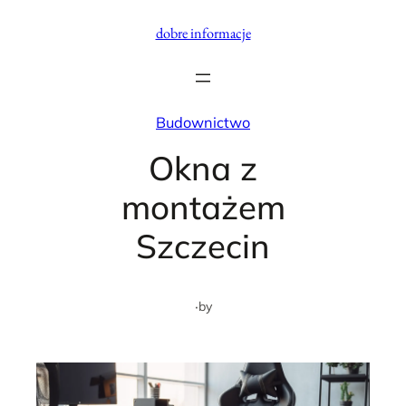
Przejdź
dobre informacje
do
treści
Budownictwo
Okna z
montażem
Szczecin
·
by