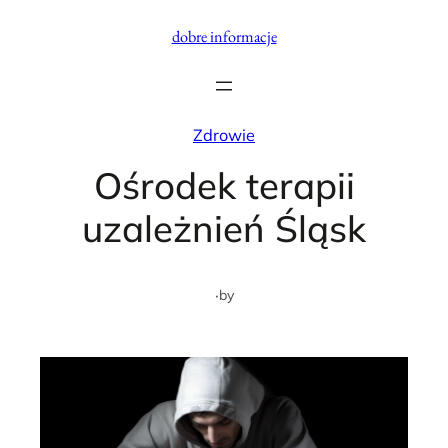
Przejdź
dobre informacje
do
treści
Zdrowie
Ośrodek terapii
uzależnień Śląsk
·
by