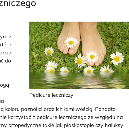
zniczego
e
nym z
które
arcia
ić do
mogą
a
Pedicure leczniczy
ga
ną koloru paznokci oraz ich łamliwością. Ponadto
nie korzystać z pedicure leczniczego ze względu na
my ortopedyczne takie jak płaskostopie czy haluksy