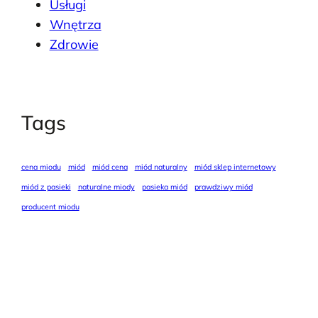
Usługi
Wnętrza
Zdrowie
Tags
cena miodu
miód
miód cena
miód naturalny
miód sklep internetowy
miód z pasieki
naturalne miody
pasieka miód
prawdziwy miód
producent miodu