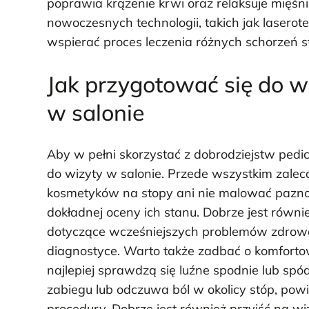
poprawia krążenie krwi oraz relaksuje mięś
nowoczesnych technologii, takich jak laserot
wspierać proces leczenia różnych schorzeń s
Jak przygotować się do w
w salonie
Aby w pełni skorzystać z dobrodziejstw pedi
do wizyty w salonie. Przede wszystkim zalec
kosmetyków na stopy ani nie malować paznok
dokładnej oceny ich stanu. Dobrze jest rów
dotyczące wcześniejszych problemów zdrow
diagnostyce. Warto także zadbać o komfortowy
najlepiej sprawdzą się luźne spodnie lub spó
zabiegu lub odczuwa ból w okolicy stóp, powi
procedury. Dobrze jest również przyjść na 