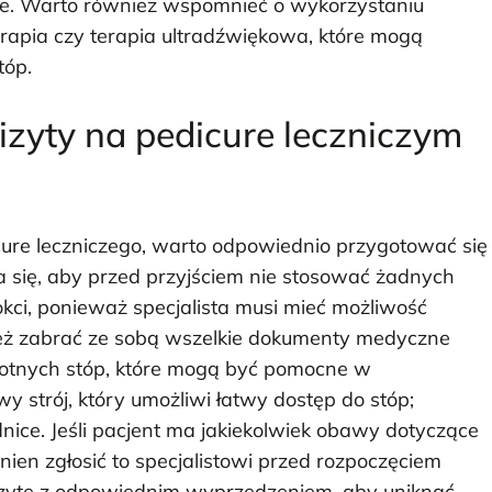
nie. Warto również wspomnieć o wykorzystaniu
erapia czy terapia ultradźwiękowa, które mogą
tóp.
izyty na pedicure leczniczym
cure leczniczego, warto odpowiednio przygotować się
a się, aby przed przyjściem nie stosować żadnych
ci, ponieważ specjalista musi mieć możliwość
nież zabrać ze sobą wszelkie dokumenty medyczne
otnych stóp, które mogą być pomocne w
 strój, który umożliwi łatwy dostęp do stóp;
dnice. Jeśli pacjent ma jakiekolwiek obawy dotyczące
nien zgłosić to specjalistowi przed rozpoczęciem
wizytę z odpowiednim wyprzedzeniem, aby uniknąć