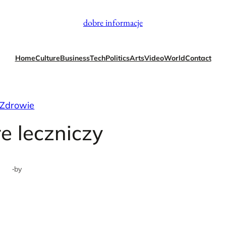
dobre informacje
Home
Culture
Business
Tech
Politics
Arts
Video
World
Contact
Zdrowie
e leczniczy
·
by