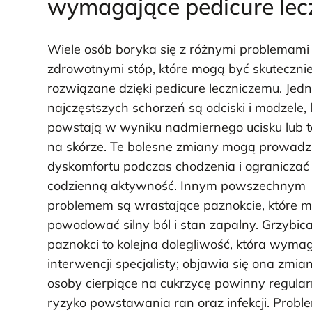
wymagające pedicure lec
Wiele osób boryka się z różnymi problemami
zdrowotnymi stóp, które mogą być skuteczni
rozwiązane dzięki pedicure leczniczemu. Jed
najczęstszych schorzeń są odciski i modzele, 
powstają w wyniku nadmiernego ucisku lub t
na skórze. Te bolesne zmiany mogą prowadz
dyskomfortu podczas chodzenia i ograniczać
codzienną aktywność. Innym powszechnym
problemem są wrastające paznokcie, które 
powodować silny ból i stan zapalny. Grzybic
paznokci to kolejna dolegliwość, która wyma
interwencji specjalisty; objawia się ona zmia
osoby cierpiące na cukrzycę powinny regular
ryzyko powstawania ran oraz infekcji. Proble