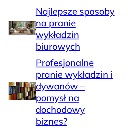
Najlepsze sposoby
na pranie
wykładzin
biurowych
Profesjonalne
pranie wykładzin i
dywanów –
pomysł na
dochodowy
biznes?