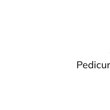
Przejdź
do
treści
Pedicur