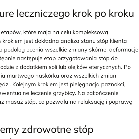
ure leczniczego krok po kroku
ku etapów, które mają na celu kompleksową
 krokiem jest dokładna analiza stanu stóp klienta
lub podolog ocenia wszelkie zmiany skórne, deformacje
tępnie następuje etap przygotowania stóp do
odzie z dodatkiem soli lub olejków eterycznych. Po
ania martwego naskórka oraz wszelkich zmian
i. Kolejnym krokiem jest pielęgnacja paznokci,
 ewentualne leczenie grzybicy. Na zakończenie
raz masaż stóp, co pozwala na relaksację i poprawę
blemy zdrowotne stóp