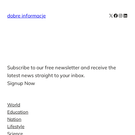
X
Facebook
Instag
Linke
dobre informacje
Our Newsletters
Subscribe to our free newsletter and receive the
latest news straight to your inbox.
Signup Now
News
World
Education
Nation
Lifestyle
Science