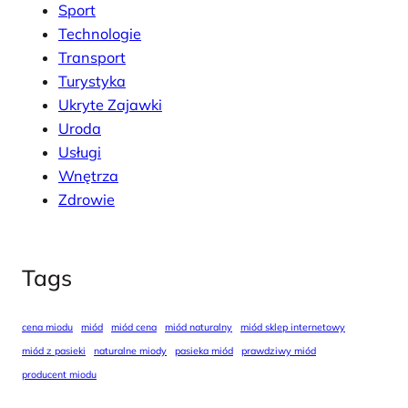
Sport
Technologie
Transport
Turystyka
Ukryte Zajawki
Uroda
Usługi
Wnętrza
Zdrowie
Tags
cena miodu
miód
miód cena
miód naturalny
miód sklep internetowy
miód z pasieki
naturalne miody
pasieka miód
prawdziwy miód
producent miodu