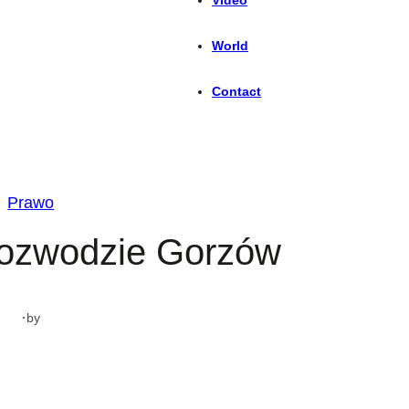
World
Contact
Prawo
rozwodzie Gorzów
·
by