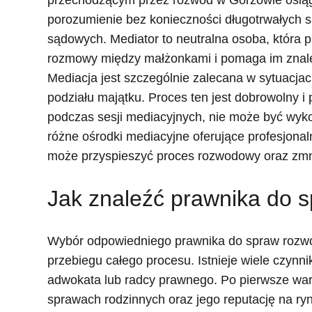
przechodzącym przez rozwód w Gorzowie osią
porozumienie bez konieczności długotrwałych 
sądowych. Mediator to neutralna osoba, która 
rozmowy między małżonkami i pomaga im znaleź
Mediacja jest szczególnie zalecana w sytuacjach
podziału majątku. Proces ten jest dobrowolny i
podczas sesji mediacyjnych, nie może być wyk
różne ośrodki mediacyjne oferujące profesjona
może przyspieszyć proces rozwodowy oraz zmn
Jak znaleźć prawnika do
Wybór odpowiedniego prawnika do spraw rozw
przebiegu całego procesu. Istnieje wiele czynn
adwokata lub radcy prawnego. Po pierwsze wa
sprawach rodzinnych oraz jego reputację na r