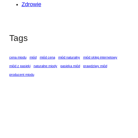
Zdrowie
Tags
cena miodu
miód
miód cena
miód naturalny
miód sklep internetowy
miód z pasieki
naturalne miody
pasieka miód
prawdziwy miód
producent miodu