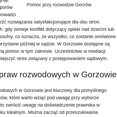
gnąć
Pomoc przy rozwodzie Gorzów
sporów
prowadzi
ć rozwiązania satysfakcjonujące dla obu stron.
, gdy istnieje konflikt dotyczący opieki nad dziećmi lub
 poufny, co oznacza, że wszystko, co zostanie omówione
orzystane później w sądzie. W Gorzowie dostępne są
lną pomoc w tym zakresie. Uczestnictwo w mediacji
iejszyć stres związany z postępowaniem sądowym.
 spraw rozwodowych w Gorzowie
odowych w Gorzowie jest kluczowy dla pomyślnego
ików, które warto wziąć pod uwagę przy wyborze
rto zwrócić uwagę na doświadczenie prawnika w
ynku lokalnym. Można zacząć od przeszukiwania