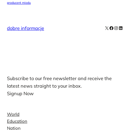
producent miodu
X
Facebook
Instag
Linke
dobre informacje
Our Newsletters
Subscribe to our free newsletter and receive the
latest news straight to your inbox.
Signup Now
News
World
Education
Nation