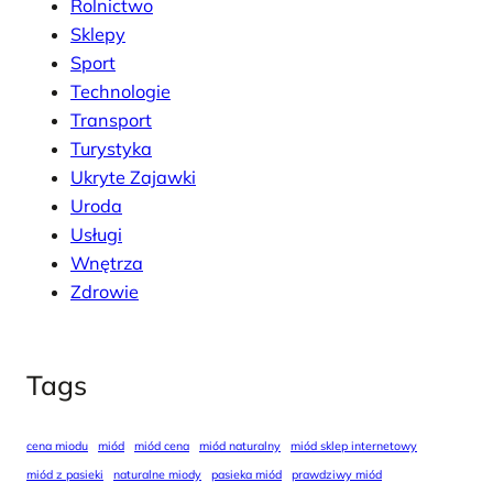
Rolnictwo
Sklepy
Sport
Technologie
Transport
Turystyka
Ukryte Zajawki
Uroda
Usługi
Wnętrza
Zdrowie
Tags
cena miodu
miód
miód cena
miód naturalny
miód sklep internetowy
miód z pasieki
naturalne miody
pasieka miód
prawdziwy miód