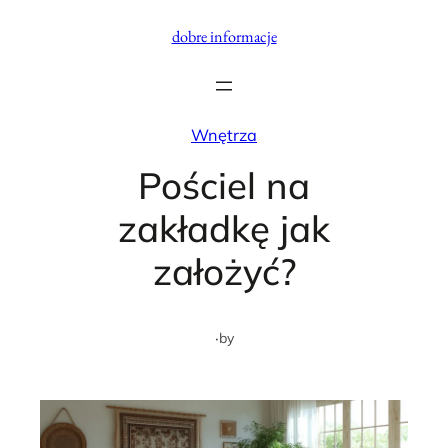
Przejdź
dobre informacje
do
treści
Wnętrza
Pościel na
zakładkę jak
założyć?
·
by