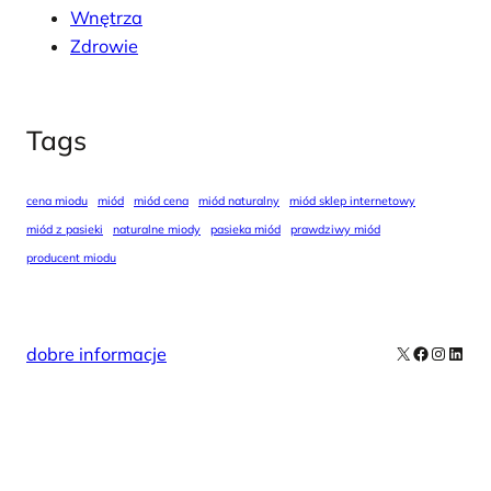
Wnętrza
Zdrowie
Tags
cena miodu
miód
miód cena
miód naturalny
miód sklep internetowy
miód z pasieki
naturalne miody
pasieka miód
prawdziwy miód
producent miodu
X
Facebook
Instag
Linke
dobre informacje
Our Newsletters