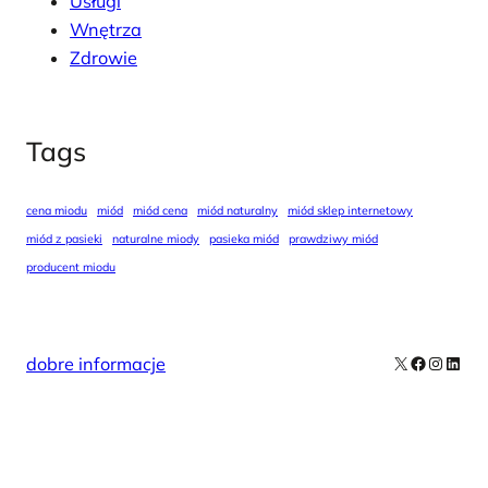
Usługi
Wnętrza
Zdrowie
Tags
cena miodu
miód
miód cena
miód naturalny
miód sklep internetowy
miód z pasieki
naturalne miody
pasieka miód
prawdziwy miód
producent miodu
X
Facebook
Instag
Linke
dobre informacje
Our Newsletters