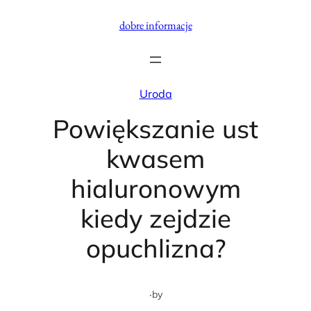
Przejdź
dobre informacje
do
treści
Uroda
Powiększanie ust
kwasem
hialuronowym
kiedy zejdzie
opuchlizna?
·
by