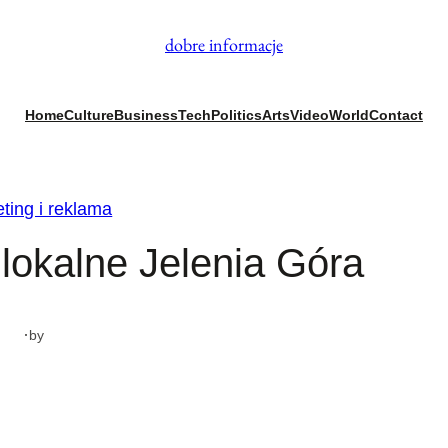
dobre informacje
Home
Culture
Business
Tech
Politics
Arts
Video
World
Contact
ting i reklama
lokalne Jelenia Góra
·
by