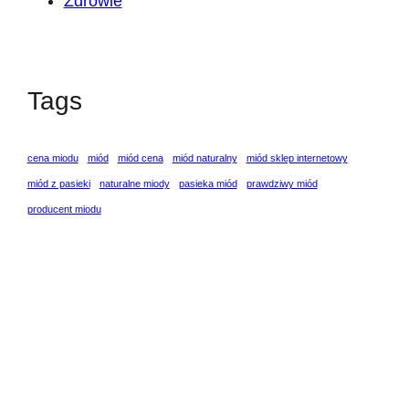
Zdrowie
Tags
cena miodu
miód
miód cena
miód naturalny
miód sklep internetowy
miód z pasieki
naturalne miody
pasieka miód
prawdziwy miód
producent miodu