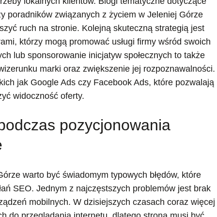
trzeby lokalnych klientów. Blogi tematyczne dotyczące
czy poradników związanych z życiem w Jeleniej Górze
yć ruch na stronie. Kolejną skuteczną strategią jest
erami, którzy mogą promować usługi firmy wśród swoich
ch lub sponsorowanie inicjatyw społecznych to także
zerunku marki oraz zwiększenie jej rozpoznawalności.
kich jak Google Ads czy Facebook Ads, które pozwalają
zyć widoczność oferty.
ć podczas pozycjonowania
e
 Górze warto być świadomym typowych błędów, które
łań SEO. Jednym z najczęstszych problemów jest brak
rządzeń mobilnych. W dzisiejszych czasach coraz więcej
 do przeglądania internetu, dlatego strona musi być