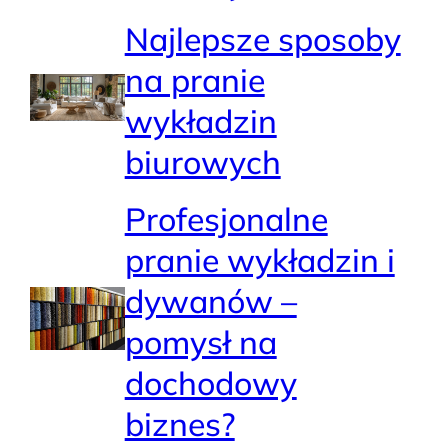
Najlepsze sposoby
na pranie
wykładzin
biurowych
Profesjonalne
pranie wykładzin i
dywanów –
pomysł na
dochodowy
biznes?