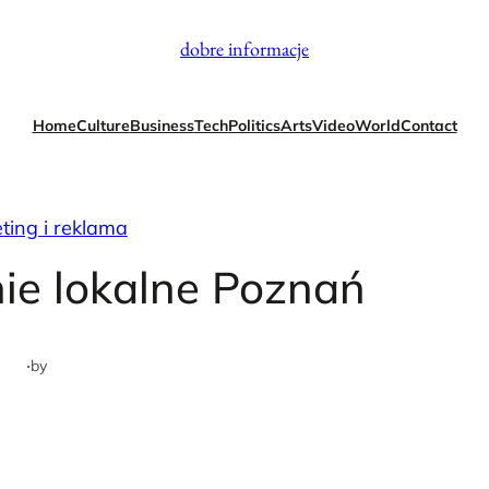
dobre informacje
Home
Culture
Business
Tech
Politics
Arts
Video
World
Contact
ting i reklama
ie lokalne Poznań
·
by