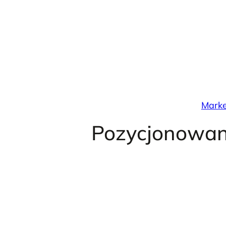
Przejdź
do
treści
Marke
Pozycjonowan