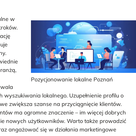
alne w
kroków.
ację
uje
ny.
wiednie
branżą,
Pozycjonowanie lokalne Poznań
zwala
 wyszukiwania lokalnego. Uzupełnienie profilu o
owe zwiększa szanse na przyciągnięcie klientów.
ientów ma ogromne znaczenie – im więcej dobrych
ęcie nowych użytkowników. Warto także prowadzić
raz angażować się w działania marketingowe