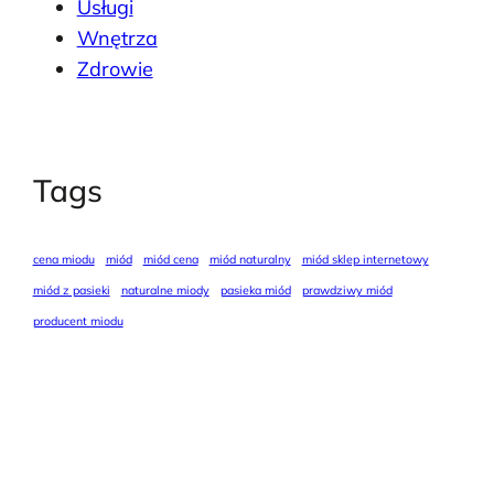
Usługi
Wnętrza
Zdrowie
Tags
cena miodu
miód
miód cena
miód naturalny
miód sklep internetowy
miód z pasieki
naturalne miody
pasieka miód
prawdziwy miód
producent miodu