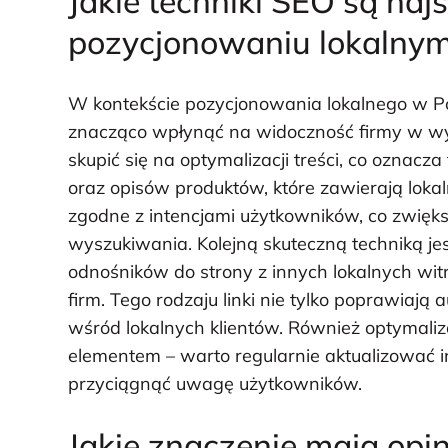
Jakie techniki SEO są naj
pozycjonowaniu lokalny
W kontekście pozycjonowania lokalnego w Poz
znacząco wpłynąć na widoczność firmy w wy
skupić się na optymalizacji treści, co oznac
oraz opisów produktów, które zawierają lokal
zgodne z intencjami użytkowników, co zwięk
wyszukiwania. Kolejną skuteczną techniką je
odnośników do strony z innych lokalnych witry
firm. Tego rodzaju linki nie tylko poprawiają 
wśród lokalnych klientów. Również optymaliz
elementem – warto regularnie aktualizować in
przyciągnąć uwagę użytkowników.
Jakie znaczenie mają opin