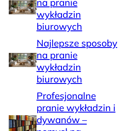
na pranie
wykładzin
biurowych
Najlepsze sposoby
na pranie
wykładzin
biurowych
Profesjonalne
pranie wykładzin i
dywanów –