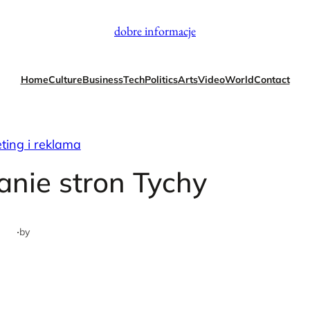
dobre informacje
Home
Culture
Business
Tech
Politics
Arts
Video
World
Contact
ting i reklama
nie stron Tychy
·
by