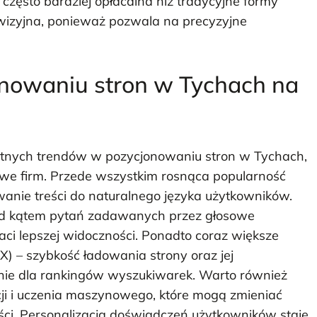
często bardziej opłacalna niż tradycyjne formy
lewizyjna, ponieważ pozwala na precyzyjne
onowaniu stron w Tychach na
otnych trendów w pozycjonowaniu stron w Tychach,
we firm. Przede wszystkim rosnąca popularność
ie treści do naturalnego języka użytkowników.
pod kątem pytań zadawanych przez głosowe
aci lepszej widoczności. Ponadto coraz większe
) – szybkość ładowania strony oraz jej
ie dla rankingów wyszukiwarek. Warto również
cji i uczenia maszynowego, które mogą zmieniać
eści. Personalizacja doświadczeń użytkowników staje