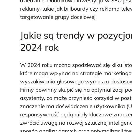
dziedzinie. Dodatkowo inwestycja w SEO jest 
reklamy, takie jak billboardy czy reklama te
targetowanie grupy docelowej.
Jakie są trendy w pozycj
2024 rok
W 2024 roku można spodziewać się kilku ist
które mogą wpłynąć na strategie marketingo
wyszukiwania głosowego wymusza dostosowan
Firmy powinny skupić się na optymalizacji 
asystenty, co może przynieść korzyści w post
znaczenie ma doświadczenie użytkownika (UX
responsywność będą miały kluczowe znaczen
zwrócić uwagę na rozwój sztucznej inteligen
sposób analizy danych oraz optymalizacji tr