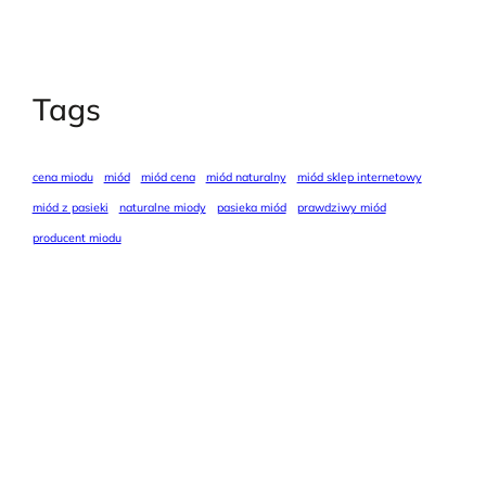
Tags
cena miodu
miód
miód cena
miód naturalny
miód sklep internetowy
miód z pasieki
naturalne miody
pasieka miód
prawdziwy miód
producent miodu