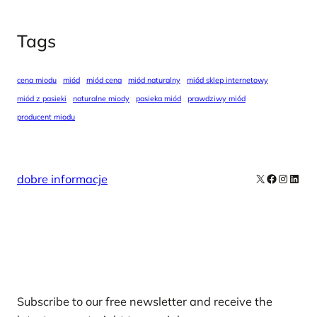
Tags
cena miodu
miód
miód cena
miód naturalny
miód sklep internetowy
miód z pasieki
naturalne miody
pasieka miód
prawdziwy miód
producent miodu
X
Facebook
Instag
Linke
dobre informacje
Our Newsletters
Subscribe to our free newsletter and receive the