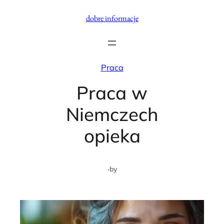
Przejdź
dobre informacje
do
treści
Praca
Praca w
Niemczech
opieka
·
by