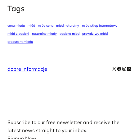
Tags
cena miodu
miód
miód cena
miód naturalny
miód sklep internetowy
miód z pasieki
naturalne miody
pasieka miód
prawdziwy miód
producent miodu
X
Facebook
Instag
Linke
dobre informacje
Our Newsletters
Subscribe to our free newsletter and receive the
latest news straight to your inbox.
Signup Now