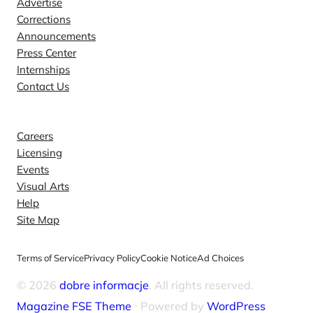
Advertise
Corrections
Announcements
Press Center
Internships
Contact Us
Explore
Careers
Licensing
Events
Visual Arts
Help
Site Map
Terms of Service
Privacy Policy
Cookie Notice
Ad Choices
© 2026
dobre informacje
. All rights reserved.
Magazine FSE Theme
⋅ Powered by
WordPress