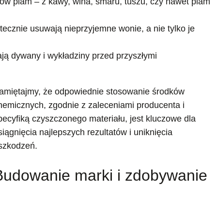
w plam – z kawy, wina, smaru, tuszu, czy nawet plam
utecznie usuwają nieprzyjemne wonie, a nie tylko je
ają dywany i wykładziny przed przyszłymi
amiętajmy, że odpowiednie stosowanie środków
hemicznych, zgodnie z zaleceniami producenta i
pecyfiką czyszczonego materiału, jest kluczowe dla
siągnięcia najlepszych rezultatów i uniknięcia
szkodzeń.
Budowanie marki i zdobywanie