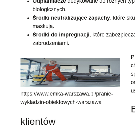
Odplamiacze
dedykowane do różnych typó
biologicznych.
Środki neutralizujące zapachy
, które sk
maskują.
Środki do impregnacji
, które zabezpiecz
zabrudzeniami.
P
c
s
o
u
https://www.emka-warszawa.pl/pranie-
wykladzin-obiektowych-warszawa
klientów