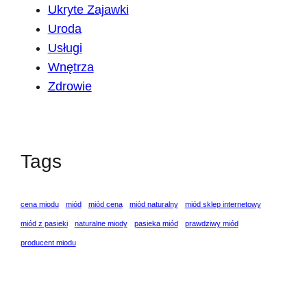
Ukryte Zajawki
Uroda
Usługi
Wnętrza
Zdrowie
Tags
cena miodu
miód
miód cena
miód naturalny
miód sklep internetowy
miód z pasieki
naturalne miody
pasieka miód
prawdziwy miód
producent miodu