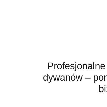
Profesjonalne 
dywanów – po
b