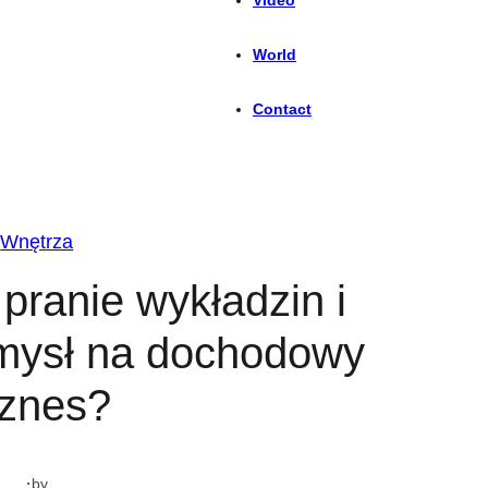
World
Contact
Wnętrza
pranie wykładzin i
mysł na dochodowy
iznes?
·
by