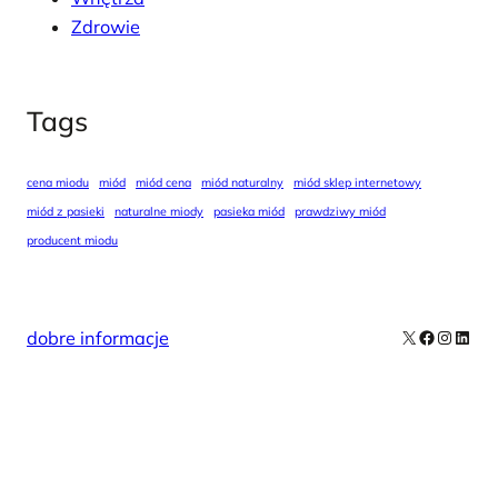
Zdrowie
Tags
cena miodu
miód
miód cena
miód naturalny
miód sklep internetowy
miód z pasieki
naturalne miody
pasieka miód
prawdziwy miód
producent miodu
X
Facebook
Instag
Linke
dobre informacje
Our Newsletters