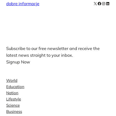
X
Facebook
Instag
Linke
dobre informacje
Our Newsletters
Subscribe to our free newsletter and receive the
latest news straight to your inbox.
Signup Now
News
World
Education
Nation
Lifestyle
Science
Business