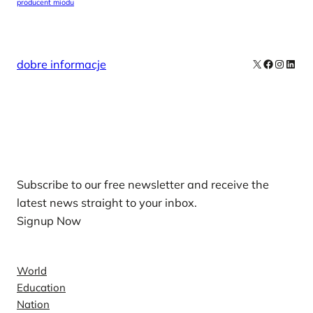
producent miodu
X
Facebook
Instag
Linke
dobre informacje
Our Newsletters
Subscribe to our free newsletter and receive the
latest news straight to your inbox.
Signup Now
News
World
Education
Nation