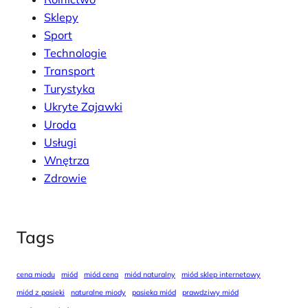
Sklepy
Sport
Technologie
Transport
Turystyka
Ukryte Zajawki
Uroda
Usługi
Wnętrza
Zdrowie
Tags
cena miodu
miód
miód cena
miód naturalny
miód sklep internetowy
miód z pasieki
naturalne miody
pasieka miód
prawdziwy miód