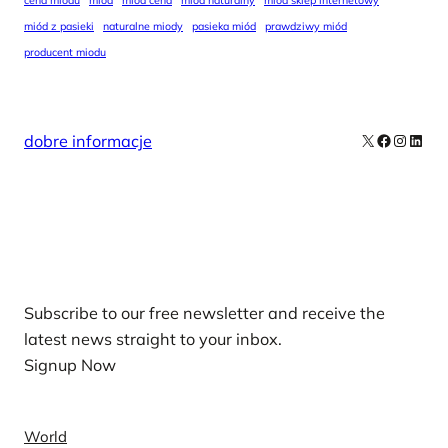
cena miodu
miód
miód cena
miód naturalny
miód sklep internetowy
miód z pasieki
naturalne miody
pasieka miód
prawdziwy miód
producent miodu
X
Facebook
Instag
Linke
dobre informacje
Our Newsletters
Subscribe to our free newsletter and receive the
latest news straight to your inbox.
Signup Now
News
World