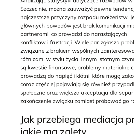
Analizując statystyki dotyczące rozwodów w
Szczecinie, można zauważyć pewne tendencj
najczęstsze przyczyny rozpadu małżeństw. 
głównych powodów jest brak komunikacji mi
partnerami, co prowadzi do narastających
konfliktów i frustracji. Wiele par zgłasza pro
związane z brakiem wspólnych zainteresow
różnicami w stylu życia. Innym istotnym czyn
są kwestie finansowe; problemy materialne c
prowadzą do napięć i kłótni, które mogą zako
coraz częściej pojawiają się również przypa
społeczne oraz większa akceptacja dla separa
zakończenie związku zamiast próbować go r
Jak przebiega mediacja p
jakie ma zalety