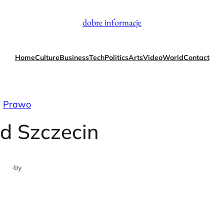
dobre informacje
Home
Culture
Business
Tech
Politics
Arts
Video
World
Contact
Prawo
d Szczecin
·
by