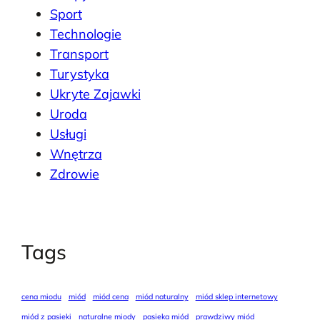
Sport
Technologie
Transport
Turystyka
Ukryte Zajawki
Uroda
Usługi
Wnętrza
Zdrowie
Tags
cena miodu
miód
miód cena
miód naturalny
miód sklep internetowy
miód z pasieki
naturalne miody
pasieka miód
prawdziwy miód