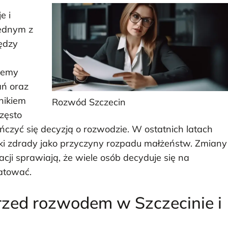
e i
Jednym z
ędzy
blemy
ań oraz
nikiem
Rozwód Szczecin
zęsto
ńczyć się decyzją o rozwodzie. W ostatnich latach
dki zdrady jako przyczyny rozpadu małżeństw. Zmiany
cji sprawiają, że wiele osób decyduje się na
atować.
rzed rozwodem w Szczecinie i