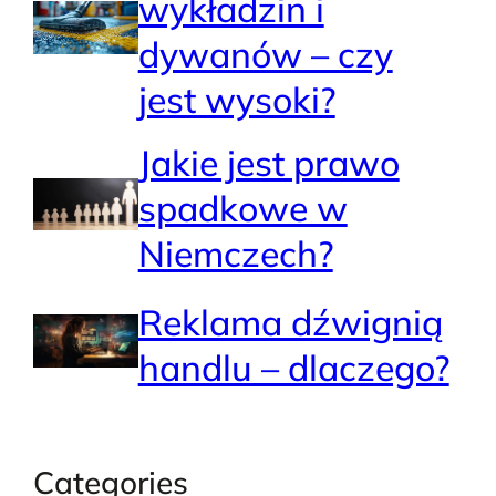
wykładzin i
dywanów – czy
jest wysoki?
Jakie jest prawo
spadkowe w
Niemczech?
Reklama dźwignią
handlu – dlaczego?
Categories