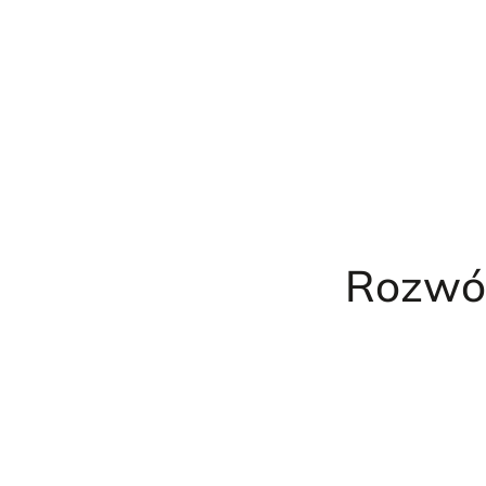
Przejdź
do
treści
Rozwó