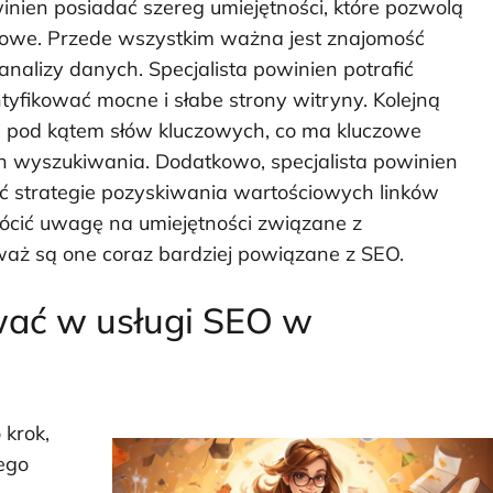
nien posiadać szereg umiejętności, które pozwolą
towe. Przede wszystkim ważna jest znajomość
alizy danych. Specjalista powinien potrafić
yfikować mocne i słabe strony witryny. Kolejną
ści pod kątem słów kluczowych, co ma kluczowe
h wyszukiwania. Dodatkowo, specjalista powinien
yć strategie pozyskiwania wartościowych linków
ócić uwagę na umiejętności związane z
eważ są one coraz bardziej powiązane z SEO.
wać w usługi SEO w
krok,
jego