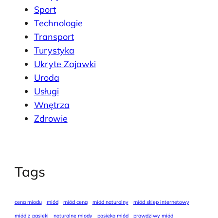
Sport
Technologie
Transport
Turystyka
Ukryte Zajawki
Uroda
Usługi
Wnętrza
Zdrowie
Tags
cena miodu
miód
miód cena
miód naturalny
miód sklep internetowy
miód z pasieki
naturalne miody
pasieka miód
prawdziwy miód