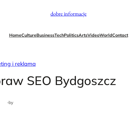
dobre informacje
Home
Culture
Business
Tech
Politics
Arts
Video
World
Contact
ting i reklama
spraw SEO Bydgoszcz
·
by