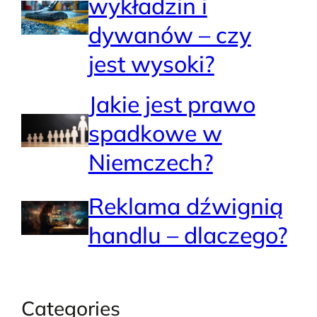
wykładzin i
dywanów – czy
jest wysoki?
Jakie jest prawo
spadkowe w
Niemczech?
Reklama dźwignią
handlu – dlaczego?
Categories