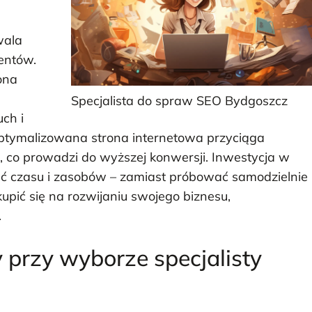
wala
ientów.
ona
Specjalista do spraw SEO Bydgoszcz
ch i
ptymalizowana strona internetowa przyciąga
 co prowadzi do wyższej konwersji. Inwestycja w
ość czasu i zasobów – zamiast próbować samodzielnie
pić się na rozwijaniu swojego biznesu,
.
y przy wyborze specjalisty