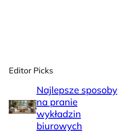
Editor Picks
Najlepsze sposoby
na pranie
wykładzin
biurowych