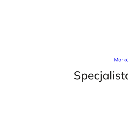
Przejdź
do
treści
Marke
Specjalis