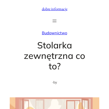
Przejdź
dobre informacje
do
treści
Budownictwo
Stolarka
zewnętrzna co
to?
·
by