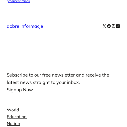
producent miodu
X
Facebook
Instag
Linke
dobre informacje
Our Newsletters
Subscribe to our free newsletter and receive the
latest news straight to your inbox.
Signup Now
News
World
Education
Nation