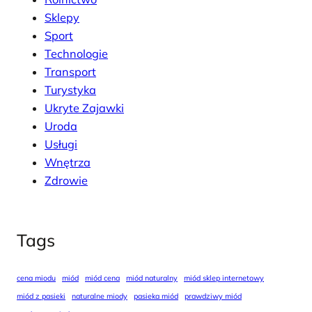
Sklepy
Sport
Technologie
Transport
Turystyka
Ukryte Zajawki
Uroda
Usługi
Wnętrza
Zdrowie
Tags
cena miodu
miód
miód cena
miód naturalny
miód sklep internetowy
miód z pasieki
naturalne miody
pasieka miód
prawdziwy miód