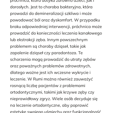
próchnica, która dotyka zarówno dzieci, jak i
dorosłych. Jest to choroba bakteryjna, która
prowadzi do demineralizacji szkliwa i może
powodować ból oraz dyskomfort. W przypadku
braku odpowiedniej interwencji, próchnica może
prowadzić do konieczności leczenia kanałowego
lub ekstrakcji zęba. Innym powszechnym
problemem są choroby dziąseł, takie jak
zapalenie dziąseł czy paradontoza. Te
schorzenia mogą prowadzić do utraty zębów
oraz poważnych problemów zdrowotnych,
dlatego ważne jest ich wczesne wykrycie i
leczenie. W Rumi można również zauważyć
rosnącą liczbę pacjentów z problemami
ortodontycznymi, takimi jak krzywe zęby czy
nieprawidłowy zgryz. Wiele osób decyduje się
na leczenie ortodontyczne, aby poprawić
estetykę swojego uśmiechu oraz funkcjonalność