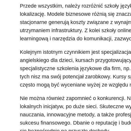
Przede wszystkim, należy rozróżnić szkoły języ
lokalizację. Modele biznesowe różnią się znaczą
stacjonarne generują koszty związane z wynaj
utrzymaniem infrastruktury. Z kolei szkoły onl
learningową i narzędzia do komunikacji, zazwyc
Kolejnym istotnym czynnikiem jest specjalizacj
angielskiego dla dzieci, kursach przygotowują
specjalistyczne szkolenia językowe dla firm, n
tych nisz ma swój potencjał zarobkowy. Kursy
często mogą być wyceniane wyżej ze względu na
Nie można również zapomnieć o konkurencji. Na
lokalnych inicjatyw, po duże sieci. Skuteczne w
nauczania, innowacyjne metody, a także profesj
sukcesu finansowego. Dbanie o reputację i bu
się bezpośrednio na przyszłe dochody.