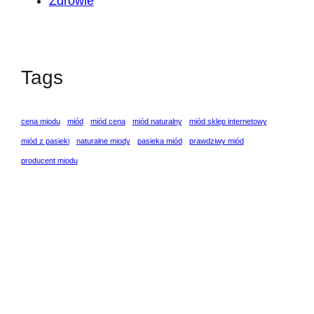
Zdrowie
Tags
cena miodu
miód
miód cena
miód naturalny
miód sklep internetowy
miód z pasieki
naturalne miody
pasieka miód
prawdziwy miód
producent miodu