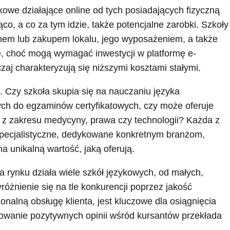
kowe działające online od tych posiadających fizyczną
co, a co za tym idzie, także potencjalne zarobki. Szkoły
mem lub zakupem lokalu, jego wyposażeniem, a także
ine, choć mogą wymagać inwestycji w platformę e-
zaj charakteryzują się niższymi kosztami stałymi.
a. Czy szkoła skupia się na nauczaniu języka
cych do egzaminów certyfikatowych, czy może oferuje
p. z zakresu medycyny, prawa czy technologii? Każda z
 specjalistyczne, dedykowane konkretnym branżom,
 unikalną wartość, jaką oferują.
 rynku działa wiele szkół językowych, od małych,
yróżnienie się na tle konkurencji poprzez jakość
onalną obsługę klienta, jest kluczowe dla osiągnięcia
dowanie pozytywnych opinii wśród kursantów przekłada