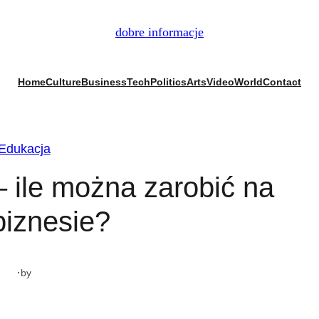
dobre informacje
Home
Culture
Business
Tech
Politics
Arts
Video
World
Contact
Edukacja
 ile można zarobić na
biznesie?
·
by