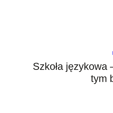
Przejdź
do
treści
Szkoła językowa –
tym 