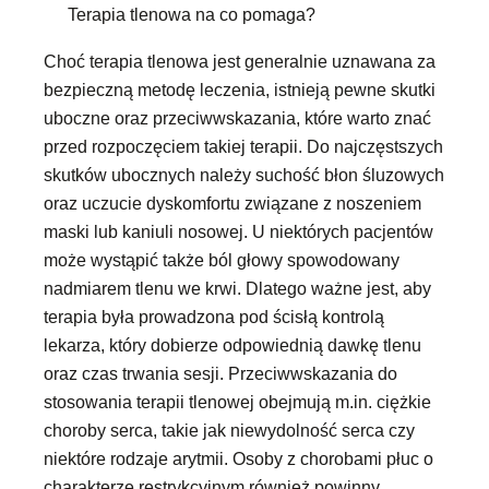
Terapia tlenowa na co pomaga?
Choć terapia tlenowa jest generalnie uznawana za
bezpieczną metodę leczenia, istnieją pewne skutki
uboczne oraz przeciwwskazania, które warto znać
przed rozpoczęciem takiej terapii. Do najczęstszych
skutków ubocznych należy suchość błon śluzowych
oraz uczucie dyskomfortu związane z noszeniem
maski lub kaniuli nosowej. U niektórych pacjentów
może wystąpić także ból głowy spowodowany
nadmiarem tlenu we krwi. Dlatego ważne jest, aby
terapia była prowadzona pod ścisłą kontrolą
lekarza, który dobierze odpowiednią dawkę tlenu
oraz czas trwania sesji. Przeciwwskazania do
stosowania terapii tlenowej obejmują m.in. ciężkie
choroby serca, takie jak niewydolność serca czy
niektóre rodzaje arytmii. Osoby z chorobami płuc o
charakterze restrykcyjnym również powinny