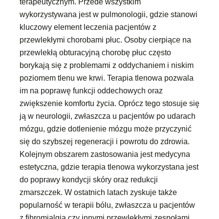
terapeutycznym. Przede wszystkim
wykorzystywana jest w pulmonologii, gdzie stanowi
kluczowy element leczenia pacjentów z
przewlekłymi chorobami płuc. Osoby cierpiące na
przewlekłą obturacyjną chorobę płuc często
borykają się z problemami z oddychaniem i niskim
poziomem tlenu we krwi. Terapia tlenowa pozwala
im na poprawę funkcji oddechowych oraz
zwiększenie komfortu życia. Oprócz tego stosuje się
ją w neurologii, zwłaszcza u pacjentów po udarach
mózgu, gdzie dotlenienie mózgu może przyczynić
się do szybszej regeneracji i powrotu do zdrowia.
Kolejnym obszarem zastosowania jest medycyna
estetyczna, gdzie terapia tlenowa wykorzystana jest
do poprawy kondycji skóry oraz redukcji
zmarszczek. W ostatnich latach zyskuje także
popularność w terapii bólu, zwłaszcza u pacjentów
z fibromialgią czy innymi przewlekłymi zespołami