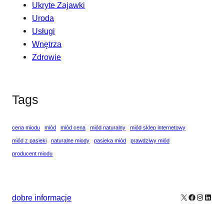
Ukryte Zajawki
Uroda
Usługi
Wnętrza
Zdrowie
Tags
cena miodu
miód
miód cena
miód naturalny
miód sklep internetowy
miód z pasieki
naturalne miody
pasieka miód
prawdziwy miód
producent miodu
X
Facebook
Instagr
Linke
dobre informacje