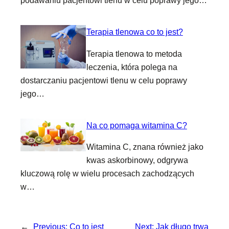
podawaniu pacjentowi tlenu w celu poprawy jego…
Terapia tlenowa co to jest?
Terapia tlenowa to metoda
leczenia, która polega na
dostarczaniu pacjentowi tlenu w celu poprawy
jego…
Na co pomaga witamina C?
Witamina C, znana również jako
kwas askorbinowy, odgrywa
kluczową rolę w wielu procesach zachodzących
w…
←
Previous:
Co to jest
Next:
Jak długo trwa