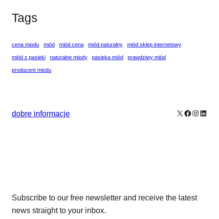
Tags
cena miodu
miód
miód cena
miód naturalny
miód sklep internetowy
miód z pasieki
naturalne miody
pasieka miód
prawdziwy miód
producent miodu
X
Facebook
Instagr
Linke
dobre informacje
Our Newsletters
Subscribe to our free newsletter and receive the latest
news straight to your inbox.