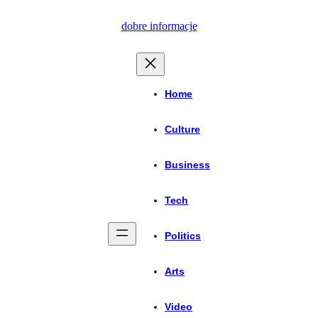
Przejdź
dobre informacje
do
treści
Home
Culture
Business
Tech
Politics
Arts
Video