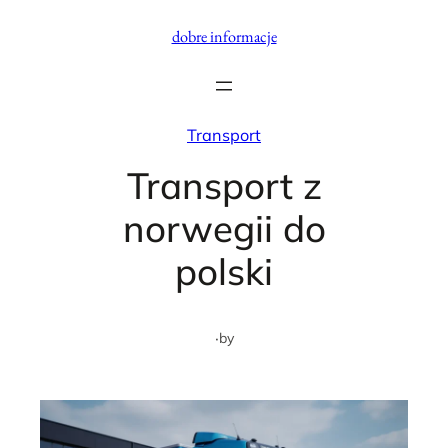
Przejdź
dobre informacje
do
treści
Transport
Transport z
norwegii do
polski
·
by