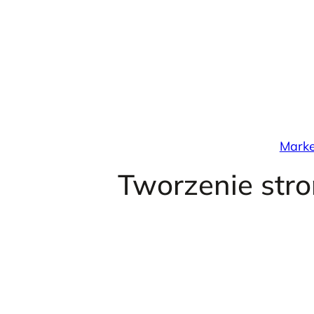
Przejdź
do
treści
Marke
Tworzenie str