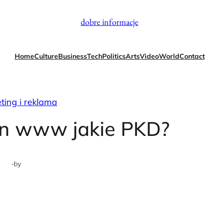
dobre informacje
Home
Culture
Business
Tech
Politics
Arts
Video
World
Contact
ting i reklama
on www jakie PKD?
·
by