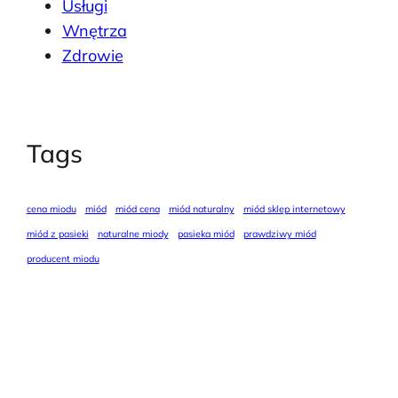
Usługi
Wnętrza
Zdrowie
Tags
cena miodu
miód
miód cena
miód naturalny
miód sklep internetowy
miód z pasieki
naturalne miody
pasieka miód
prawdziwy miód
producent miodu