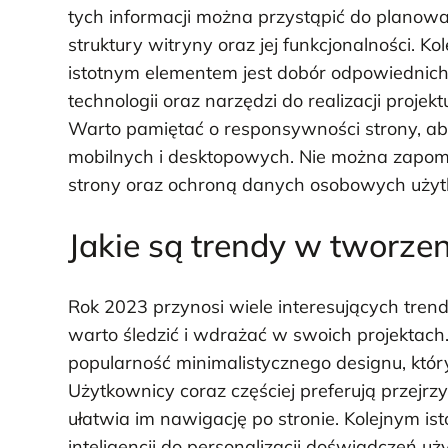
tych informacji można przystąpić do planow
struktury witryny oraz jej funkcjonalności. Ko
istotnym elementem jest dobór odpowiednic
technologii oraz narzędzi do realizacji projekt
Warto pamiętać o responsywności strony, ab
mobilnych i desktopowych. Nie można zapo
strony oraz ochroną danych osobowych uży
Jakie są trendy w tworz
Rok 2023 przynosi wiele interesujących tren
warto śledzić i wdrażać w swoich projektach
popularność minimalistycznego designu, który 
Użytkownicy coraz częściej preferują przejr
ułatwia im nawigację po stronie. Kolejnym is
inteligencji do personalizacji doświadczeń 