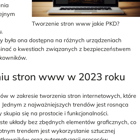
ania
lejnym
h
Tworzenie stron www jakie PKD?
u.
y była ona dostępna na różnych urządzeniach
minać o kwestiach związanych z bezpieczeństwem
tkowników.
eniu stron www w 2023 roku
dów w zakresie tworzenia stron internetowych, które
. Jednym z najważniejszych trendów jest rosnąca
skupia się na prostocie i funkcjonalności.
zyste układy bez zbędnych elementów graficznych, co
totnym trendem jest wykorzystanie sztucznej
użytkowników oraz automatyzacji procesów