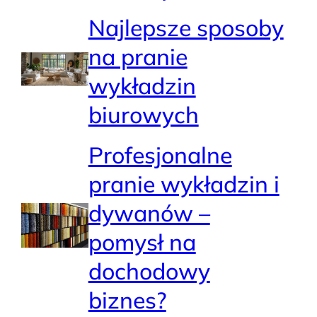
Najlepsze sposoby
na pranie
wykładzin
biurowych
Profesjonalne
pranie wykładzin i
dywanów –
pomysł na
dochodowy
biznes?