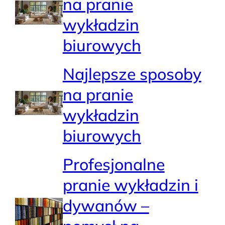
na pranie
wykładzin
biurowych
Najlepsze sposoby
na pranie
wykładzin
biurowych
Profesjonalne
pranie wykładzin i
dywanów –