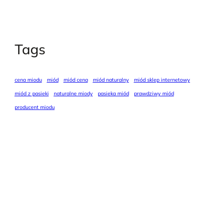
Tags
cena miodu
miód
miód cena
miód naturalny
miód sklep internetowy
miód z pasieki
naturalne miody
pasieka miód
prawdziwy miód
producent miodu