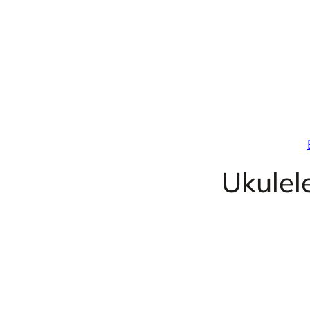
Przejdź
do
treści
Ukulele