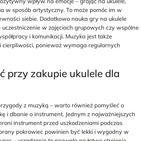
ozytywny wpływ na emocje – grając na ukulele,
cia w sposób artystyczny. To może pomóc im w
ewności siebie. Dodatkowo nauka gry na ukulele
 – uczestniczenie w zajęciach grupowych czy wspólne
spółpracy i komunikacji. Muzyka jest także
i cierpliwości, ponieważ wymaga regularnych
ć przy zakupie ukulele dla
k przygody z muzyką – warto również pomyśleć o
kę i dbanie o instrument. Jednym z najważniejszych
 chroni instrument przed uszkodzeniami podczas
brany pokrowiec powinien być lekki i wygodny w
uner – urządzenie to pozwala na łatwe strojenie