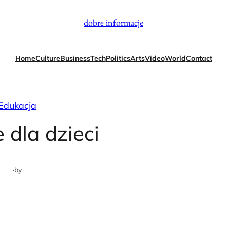
dobre informacje
Home
Culture
Business
Tech
Politics
Arts
Video
World
Contact
Edukacja
 dla dzieci
·
by