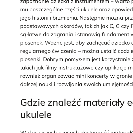
zapoznanie dziecka z instrumentem – warto
mu poszczególne części ukulele oraz opowied
jego historii i brzmieniu. Następnie można prz
podstawowych akordów, takich jak C, G czy F
są łatwe do zagrania i stanowią fundament 
piosenek. Ważne jest, aby zachęcać dziecko 
regularnego ćwiczenia – można ustalić codz
piosenki. Dobrym pomysłem jest korzystanie 
takich jak filmy instruktażowe czy aplikacje
również organizować mini koncerty w gronie 
dalszej nauki i rozwijania swoich umiejętnoś
Gdzie znaleźć materiały 
ukulele
W dzisiejszych czasach dostępność materiał