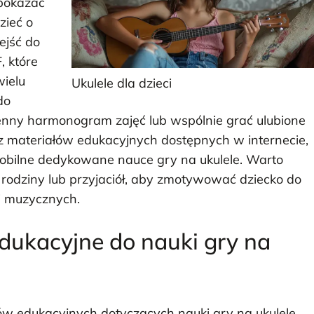
 pokazać
zieć o
ejść do
, które
wielu
Ukulele dla dzieci
do
ienny harmonogram zajęć lub wspólnie grać ulubione
z materiałów edukacyjnych dostępnych w internecie,
 mobilne dedykowane nauce gry na ukulele. Warto
rodziny lub przyjaciół, aby zmotywować dziecko do
ci muzycznych.
edukacyjne do nauki gry na
ów edukacyjnych dotyczących nauki gry na ukulele