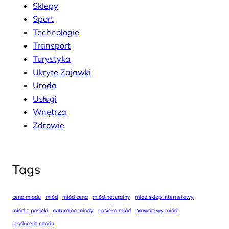
Sklepy
Sport
Technologie
Transport
Turystyka
Ukryte Zajawki
Uroda
Usługi
Wnętrza
Zdrowie
Tags
cena miodu
miód
miód cena
miód naturalny
miód sklep internetowy
miód z pasieki
naturalne miody
pasieka miód
prawdziwy miód
producent miodu