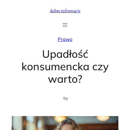
Przejdź
dobre informacje
do
treści
Prawo
Upadłość
konsumencka czy
warto?
·
by