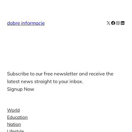
X
Facebook
Instag
Linke
dobre informacje
Our Newsletters
Subscribe to our free newsletter and receive the
latest news straight to your inbox.
Signup Now
News
World
Education
Nation
Lifestyle