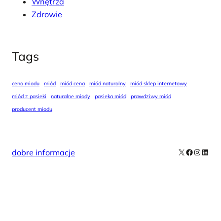
Wnętrza
Zdrowie
Tags
cena miodu
miód
miód cena
miód naturalny
miód sklep internetowy
miód z pasieki
naturalne miody
pasieka miód
prawdziwy miód
producent miodu
X
Facebook
Instag
Linke
dobre informacje
Our Newsletters