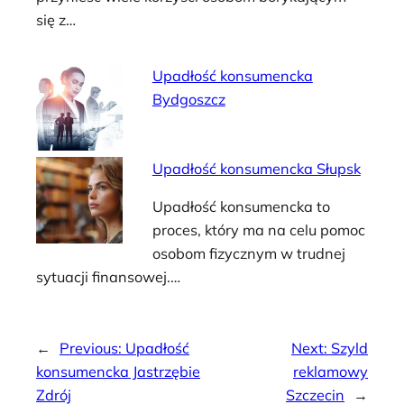
się z…
Upadłość konsumencka
Bydgoszcz
Upadłość konsumencka Słupsk
Upadłość konsumencka to
proces, który ma na celu pomoc
osobom fizycznym w trudnej
sytuacji finansowej.…
←
Previous:
Upadłość
Next:
Szyld
konsumencka Jastrzębie
reklamowy
Zdrój
Szczecin
→