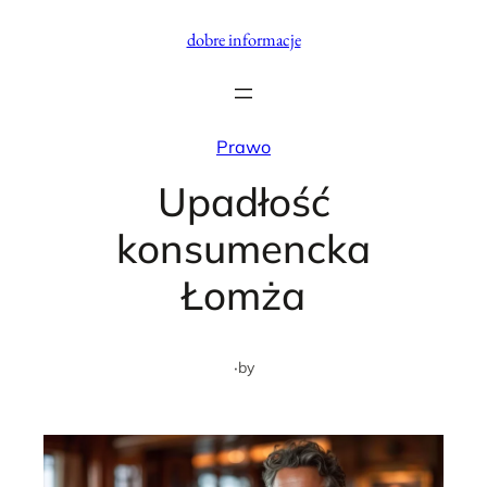
Przejdź
dobre informacje
do
treści
Prawo
Upadłość
konsumencka
Łomża
·
by