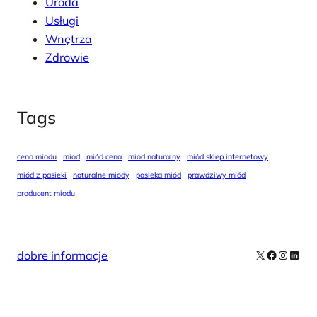
Uroda
Usługi
Wnętrza
Zdrowie
Tags
cena miodu
miód
miód cena
miód naturalny
miód sklep internetowy
miód z pasieki
naturalne miody
pasieka miód
prawdziwy miód
producent miodu
X
Facebook
Instag
Linke
dobre informacje