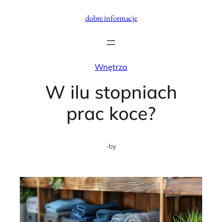
Przejdź
dobre informacje
do
treści
Wnętrza
W ilu stopniach
prac koce?
·
by