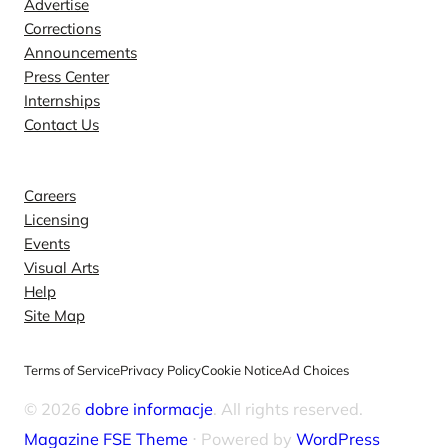
Advertise
Corrections
Announcements
Press Center
Internships
Contact Us
Explore
Careers
Licensing
Events
Visual Arts
Help
Site Map
Terms of Service
Privacy Policy
Cookie Notice
Ad Choices
© 2026
dobre informacje
. All rights reserved.
Magazine FSE Theme
⋅ Powered by
WordPress