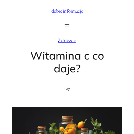
Przejdź
dobre informacje
do
treści
Zdrowie
Witamina c co
daje?
·
by