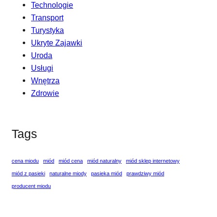
Technologie
Transport
Turystyka
Ukryte Zajawki
Uroda
Usługi
Wnętrza
Zdrowie
Tags
cena miodu
miód
miód cena
miód naturalny
miód sklep internetowy
miód z pasieki
naturalne miody
pasieka miód
prawdziwy miód
producent miodu