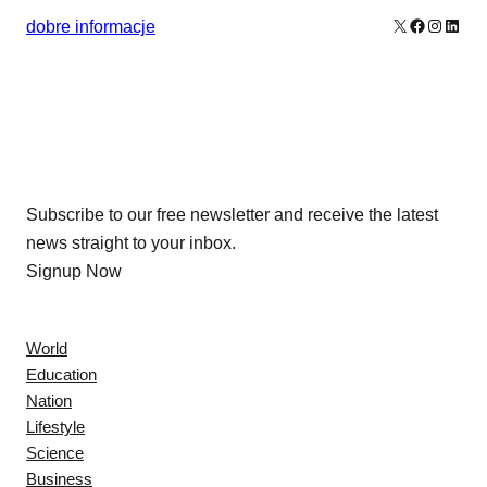
X
Facebook
Instagr
Linke
dobre informacje
Our Newsletters
Subscribe to our free newsletter and receive the latest
news straight to your inbox.
Signup Now
News
World
Education
Nation
Lifestyle
Science
Business