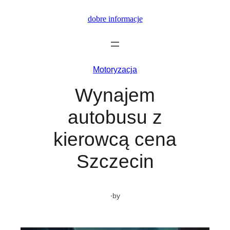
Przejdź
dobre informacje
do
treści
Motoryzacja
Wynajem
autobusu z
kierowcą cena
Szczecin
·
by