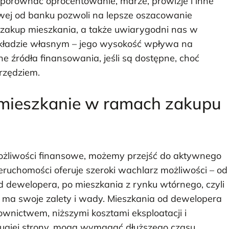
 porównać oprocentowanie, marże, prowizje i inne
wej od banku pozwoli na lepsze oszacowanie
akup mieszkania, a także uwiarygodni nas w
kładzie własnym – jego wysokość wpływa na
e źródła finansowania, jeśli są dostępne, choć
rzędziem.
 mieszkanie w ramach zakupu
możliwości finansowe, możemy przejść do aktywnego
uchomości oferuje szeroki wachlarz możliwości – od
d dewelopera, po mieszkania z rynku wtórnego, czyli
ji ma swoje zalety i wady. Mieszkania od dewelopera
wnictwem, niższymi kosztami eksploatacji i
drugiej strony, mogą wymagać dłuższego czasu