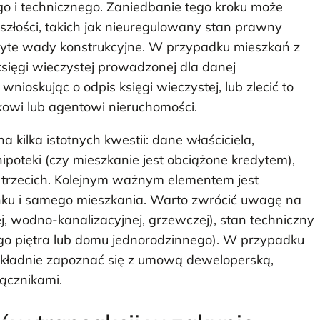
o i technicznego. Zaniedbanie tego kroku może
łości, takich jak nieuregulowany stan prawny
kryte wady konstrukcyjne. W przypadku mieszkań z
sięgi wieczystej prowadzonej dla danej
nioskując o odpis księgi wieczystej, lub zlecić to
kowi lub agentowi nieruchomości.
 kilka istotnych kwestii: dane właściciela,
poteki (czy mieszkanie jest obciążone kredytem),
 trzecich. Kolejnym ważnym elementem jest
nku i samego mieszkania. Warto zwrócić uwagę na
nej, wodno-kanalizacyjnej, grzewczej), stan techniczny
ego piętra lub domu jednorodzinnego). W przypadku
okładnie zapoznać się z umową deweloperską,
ącznikami.