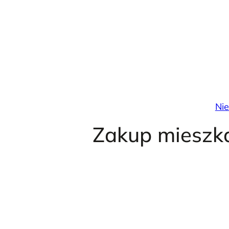
Przejdź
do
treści
Ni
Zakup mieszka