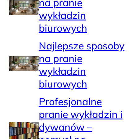
na pranie
wykładzin
biurowych
Najlepsze sposoby
na pranie
wykładzin
biurowych
Profesjonalne
pranie wykładzin i
dywanów –