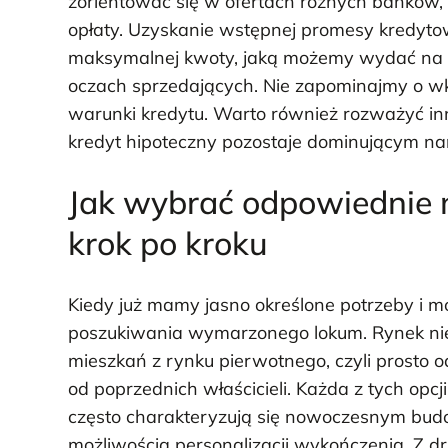
zorientować się w ofertach różnych banków,
opłaty. Uzyskanie wstępnej promesy kredyto
maksymalnej kwoty, jaką możemy wydać na z
oczach sprzedających. Nie zapominajmy o w
warunki kredytu. Warto również rozważyć inn
kredyt hipoteczny pozostaje dominującym na
Jak wybrać odpowiednie
krok po kroku
Kiedy już mamy jasno określone potrzeby i 
poszukiwania wymarzonego lokum. Rynek nier
mieszkań z rynku pierwotnego, czyli prosto o
od poprzednich właścicieli. Każda z tych opc
często charakteryzują się nowoczesnym budo
możliwością personalizacji wykończenia. Z 