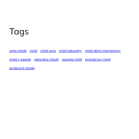
Tags
cena miodu
miód
miód cena
miód naturalny
miód sklep internetowy
miód z pasieki
naturalne miody
pasieka miód
prawdziwy miód
producent miodu