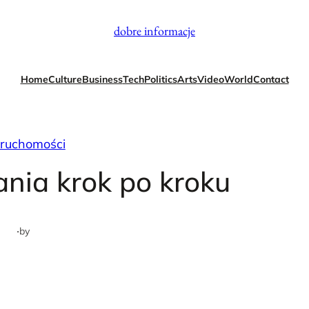
dobre informacje
Home
Culture
Business
Tech
Politics
Arts
Video
World
Contact
eruchomości
nia krok po kroku
·
by