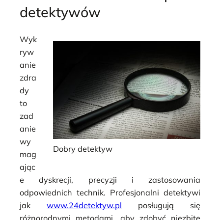
detektywów
Wyk
ryw
anie
zdra
dy
to
zad
anie
wy
Dobry detektyw
mag
ając
e dyskrecji, precyzji i zastosowania
odpowiednich technik. Profesjonalni detektywi
jak
www.24detektyw.pl
posługują się
różnorodnymi metodami, aby zdobyć niezbite