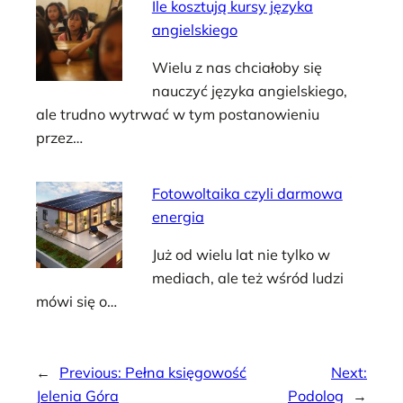
Ile kosztują kursy języka
angielskiego
Wielu z nas chciałoby się
nauczyć języka angielskiego,
ale trudno wytrwać w tym postanowieniu
przez…
Fotowoltaika czyli darmowa
energia
Już od wielu lat nie tylko w
mediach, ale też wśród ludzi
mówi się o…
←
Previous:
Pełna księgowość
Next:
Jelenia Góra
Podolog
→