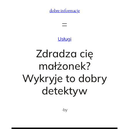
Przejdź
dobre informacje
do
treści
Usługi
Zdradza cię
małżonek?
Wykryje to dobry
detektyw
·
by