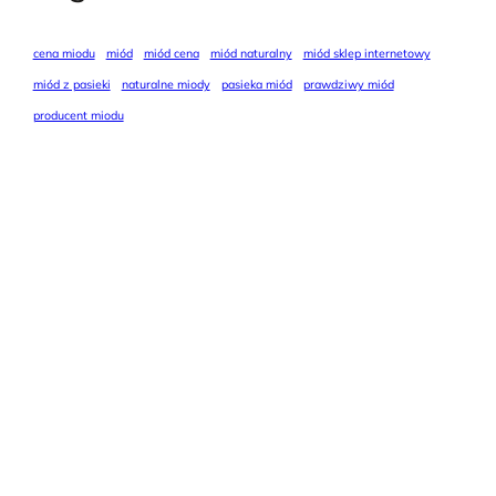
cena miodu
miód
miód cena
miód naturalny
miód sklep internetowy
miód z pasieki
naturalne miody
pasieka miód
prawdziwy miód
producent miodu