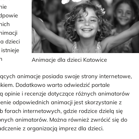
nie
dpowie
nich
nimacji
la dzieci
istnieje
n
Animacje dla dzieci Katowice
a
jących animacje posiada swoje strony internetowe,
nikiem. Dodatkowo warto odwiedzić portale
ą opinie i recenzje dotyczące różnych animatorów
enie odpowiednich animacji jest skorzystanie z
b forach internetowych, gdzie rodzice dzielą się
onych animatorów. Można również zwrócić się do
adczenie z organizacją imprez dla dzieci.