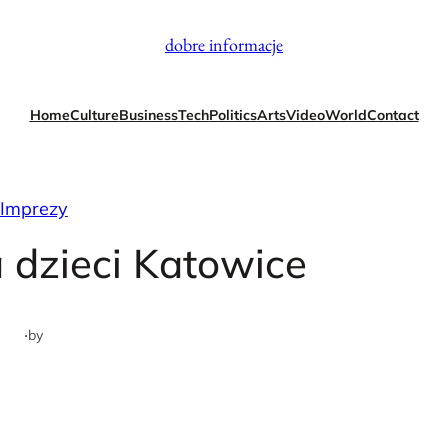
dobre informacje
Home
Culture
Business
Tech
Politics
Arts
Video
World
Contact
Imprezy
 dzieci Katowice
·
by