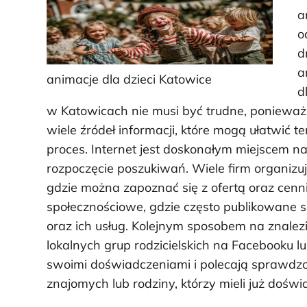
a
o
d
a
animacje dla dzieci Katowice
d
w Katowicach nie musi być trudne, ponieważ 
wiele źródeł informacji, które mogą ułatwić te
proces. Internet jest doskonałym miejscem n
rozpoczęcie poszukiwań. Wiele firm organizu
gdzie można zapoznać się z ofertą oraz cen
społecznościowe, gdzie często publikowane s
oraz ich usług. Kolejnym sposobem na znalezi
lokalnych grup rodzicielskich na Facebooku lu
swoimi doświadczeniami i polecają sprawdz
znajomych lub rodziny, którzy mieli już doświ