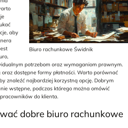
nia
warto
je
zukać
cje, aby
tnera
est
Biuro rachunkowe Świdnik
uro,
dywidualnym potrzebom oraz wymaganiom prawnym.
 oraz dostępne formy płatności. Warto porównać
aby znaleźć najbardziej korzystną opcję. Dobrym
kanie wstępne, podczas którego można omówić
 pracowników do klienta.
ować dobre biuro rachunkowe