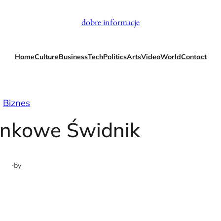
dobre informacje
Home
Culture
Business
Tech
Politics
Arts
Video
World
Contact
Biznes
unkowe Świdnik
·
by