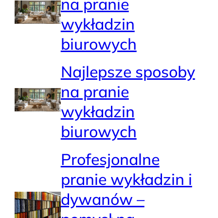
na pranie
wykładzin
biurowych
Najlepsze sposoby
na pranie
wykładzin
biurowych
Profesjonalne
pranie wykładzin i
dywanów –