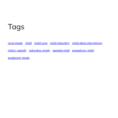
Tags
cena miodu
miód
miód cena
miód naturalny
miód sklep internetowy
miód z pasieki
naturalne miody
pasieka miód
prawdziwy miód
producent miodu