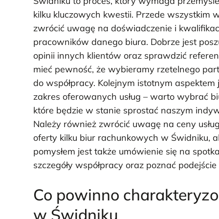
Świdniku to proces, który wymaga przemyśle
kilku kluczowych kwestii. Przede wszystkim 
zwrócić uwagę na doświadczenie i kwalifikac
pracowników danego biura. Dobrze jest pos
opinii innych klientów oraz sprawdzić referen
mieć pewność, że wybieramy rzetelnego par
do współpracy. Kolejnym istotnym aspektem j
zakres oferowanych usług – warto wybrać bi
które będzie w stanie sprostać naszym in
Należy również zwrócić uwagę na ceny usług
oferty kilku biur rachunkowych w Świdniku, 
pomysłem jest także umówienie się na spot
szczegóły współpracy oraz poznać podejście
Co powinno charakteryz
w Świdniku