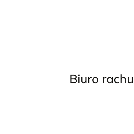
Przejdź
do
treści
Biuro rach