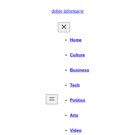
Przejdź
dobre informacje
do
treści
Home
Culture
Business
Tech
Politics
Arts
Video