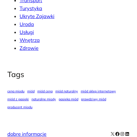
Transport
Turystyka
Ukryte Zajawki
Uroda
Usługi
Wnętrza
Zdrowie
Tags
cena miodu
miód
miód cena
miód naturalny
miód sklep internetowy
miód z pasieki
naturalne miody
pasieka miód
prawdziwy miód
producent miodu
X
Facebook
Instag
Linke
dobre informacje