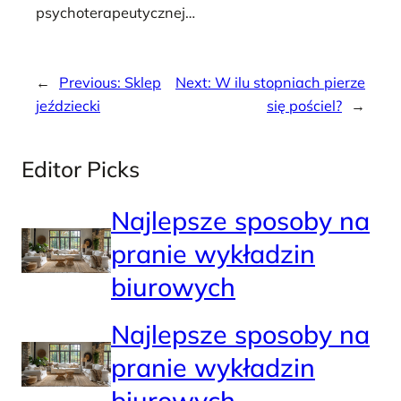
psychoterapeutycznej…
←
Previous:
Sklep
Next:
W ilu stopniach pierze
jeździecki
się pościel?
→
Editor Picks
Najlepsze sposoby na
pranie wykładzin
biurowych
Najlepsze sposoby na
pranie wykładzin
biurowych